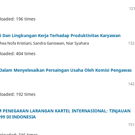
121
loaded: 196 times
i Dan Lingkungan Kerja Terhadap Produktivitas Karyawan
hea Nofa Kristiani, Sandra Ganiswan, Niar Syahara
132
loaded: 404 times
i Dalam Menyelesaikan Persaingan Usaha Oleh Komisi Pengawas
142
loaded: 192 times
AM PENEGAKAN LARANGAN KARTEL INTERNASIONAL: TINJAUAN
9 DI INDONESIA
151
nloaded: 346 times