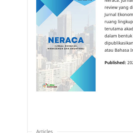
Neraca: Jurna
review yang di
Jurnal Ekono
ruang lingkup
terutama akad
dalam bentuk 
dipublikasika
atau Bahasa I
Published:
20
Articles