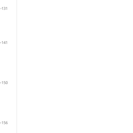
-131
–141
–150
–156