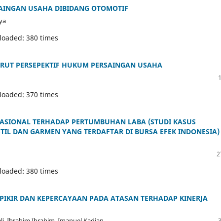
SAINGAN USAHA DIBIDANG OTOMOTIF
ya
loaded: 380 times
URUT PERSEPEKTIF HUKUM PERSAINGAN USAHA
loaded: 370 times
RASIONAL TERHADAP PERTUMBUHAN LABA (STUDI KASUS
IL DAN GARMEN YANG TERDAFTAR DI BURSA EFEK INDONESIA)
2
loaded: 380 times
 PIKIR DAN KEPERCAYAAN PADA ATASAN TERHADAP KINERJA
i, Ibrahim Ibrahim, Imanuel Kadjan