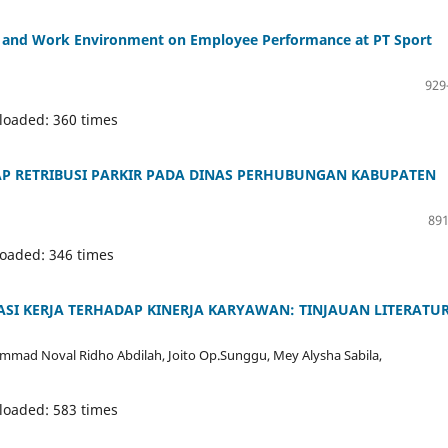
ne and Work Environment on Employee Performance at PT Sport
929
loaded: 360 times
 RETRIBUSI PARKIR PADA DINAS PERHUBUNGAN KABUPATEN
891
loaded: 346 times
I KERJA TERHADAP KINERJA KARYAWAN: TINJAUAN LITERATU
uhammad Noval Ridho Abdilah, Joito Op.Sunggu, Mey Alysha Sabila,
loaded: 583 times