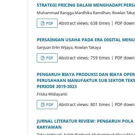
STRATEGI PRICING DALAM MENGHADAPI PER
Muhammad Rangga Mardhika Ramdhan, Rowlan Taka
Abstract views: 638 times | PDF down
PDF
PERSAINGAN USAHA PADA ERA DIGITAL MEN
Sanjuan Erlin Wijaya, Rowlan Takaya
Abstract views: 759 times | PDF down
PDF
PENGARUH BIAYA PRODUKSI DAN BIAYA OPE
PERUSAHAAN MANUFAKTUR SUB SEKTOR TEKST
PERIODE 2019-2023
Friska Widiayanti
Abstract views: 801 times | PDF down
PDF
JURNAL LITERATUR REVIEW: PENGARUH POLA
KARYAWAN
Tetra Hidayati, Kaleb Renhard, Muhammad Ahyar Ma’al