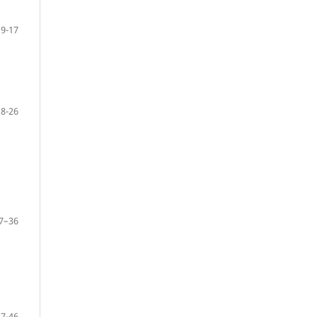
9-17
18-26
7–36
37-46