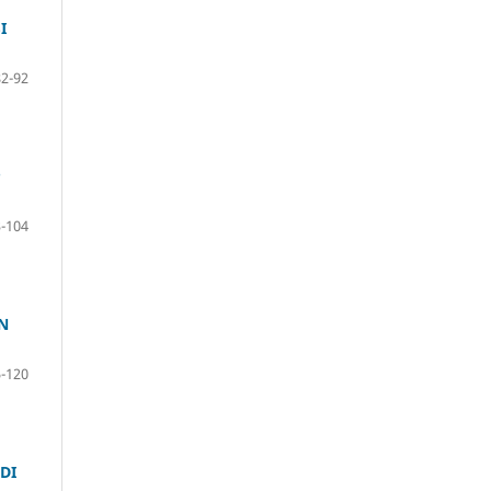
I
82-92
P
-104
N
-120
DI