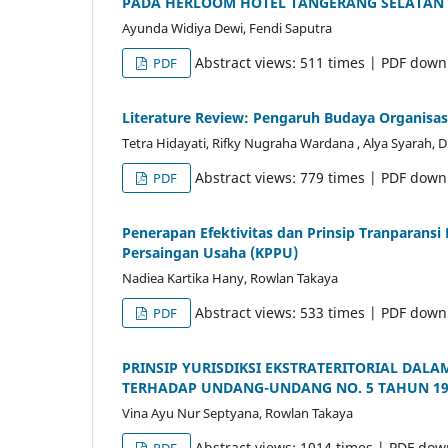
PADA HERLOOM HOTEL TANGERANG SELATAN
Ayunda Widiya Dewi, Fendi Saputra
Abstract views: 511 times | PDF down
PDF
Literature Review: Pengaruh Budaya Organisas
Tetra Hidayati, Rifky Nugraha Wardana , Alya Syarah, D
Abstract views: 779 times | PDF down
PDF
Penerapan Efektivitas dan Prinsip Tranparans
Persaingan Usaha (KPPU)
Nadiea Kartika Hany, Rowlan Takaya
Abstract views: 533 times | PDF down
PDF
PRINSIP YURISDIKSI EKSTRATERITORIAL DAL
TERHADAP UNDANG-UNDANG NO. 5 TAHUN 199
Vina Ayu Nur Septyana, Rowlan Takaya
Abstract views: 1014 times | PDF dow
PDF