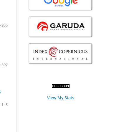
–936
-897
R
View My Stats
1–8