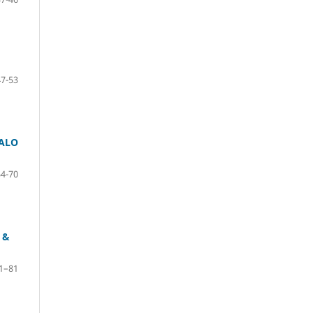
47-53
TALO
54-70
t &
1–81