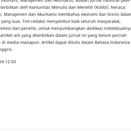
l Ekonomi, Manajemen dan Akuntansi, adalah jurnal nasional peer
terbitkan oleh Komunitas Menulis dan Meneliti (Kolibi). Neraca:
mi, Manajemen dan Akuntansi membahas ekonomi dan bisnis dala
 yang luas. Tim redaksi menyambut baik seluruh masyarakat,
emisi dan peneliti, untuk menyumbangkan dedikasi intelektualny
artikel asli yang diterbitkan dalam jurnal ini yang belum pernah
n di media manapun. Artikel dapat ditulis dalam Bahasa Indonesia
nggris.
24-12-03