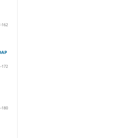
-162
DAP
-172
-180
M