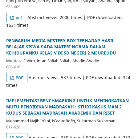
Rani Julia Pratiwi, Sari Ayu Imaniyah, Irma Suryani, Ananda Sriphol`
583-605
Abstract views: 2000 times | PDF downloaded:
pdf
1631 times
PENGARUH MEDIA MISTERY BOX TERHADAP HASIL
BELAJAR SISWA PADA MATERI NORMA DALAM
KEHIDUPANKU KELAS V DI SD NEGERI 2 MEUREUDU
Muntaza Fahira, Intan Safiah Safiah, Ahadin Ahadin
606-616
Abstract views: 537 times | PDF downloaded: 324
PDF
times
IMPLEMENTASI BENCHMARKING UNTUK MENINGKATKAN
MUTU PENDIDIKAN MADRASAH : STUDI KASUS MAN 2
KUDUS SEBAGAI MADRASAH AKADEMIK DAN RISET
Muhammad Najih Irfani, Is’adur Rofiq, Sukarman Sukarman
617-628
Abstract views: 330 times | PDF downloaded: 237
PDF