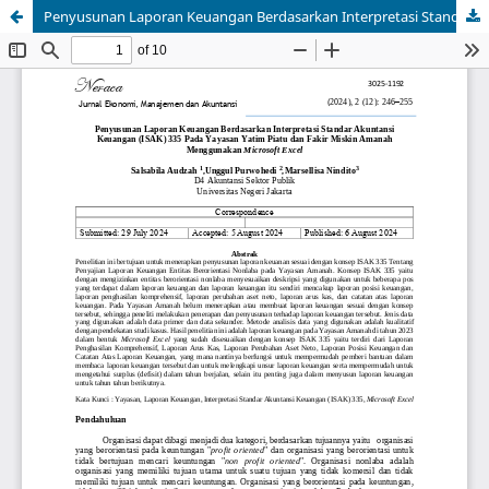
Penyusunan Laporan Keuangan Berdasarkan Interpretasi Standar Akuntansi Keuangan (ISAK) 335 Pada Yayasan Yatim Piatu dan Fakir Miskin Amanah Menggunakan Microsoft Excel