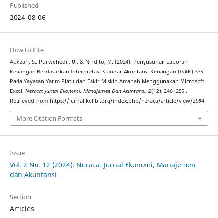
Published
2024-08-06
How to Cite
Audzah, S., Purwohedi , U., & Nindito, M. (2024). Penyusunan Laporan
Keuangan Berdasarkan Interpretasi Standar Akuntansi Keuangan (ISAK) 335
Pada Yayasan Yatim Piatu dan Fakir Miskin Amanah Menggunakan Microsoft
Excel.
Neraca: Jurnal Ekonomi, Manajemen Dan Akuntansi
,
2
(12), 246–255 .
Retrieved from https://jurnal.kolibi.org/index.php/neraca/article/view/2994
More Citation Formats
Issue
Vol. 2 No. 12 (2024): Neraca: Jurnal Ekonomi, Manajemen
dan Akuntansi
Section
Articles