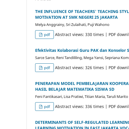
THE INFLUENCE OF TEACHERS' TEACHING STYL
MOTIVATION AT SMK NEGERI 25 JAKARTA
Melya Anggrainy, Sri Zulaihati, Puji Wahono
Abstract views: 330 times | PDF down
pdf
Efektivitas Kolaborasi Guru PAK dan Konselor
Sarce Sarce, Reni Tandililing, Mega Yansi, Sepriana 
Abstract views: 326 times | PDF down
pdf
PENERAPAN MODEL PEMBELAJARAN KOOPERAT
HASIL BELAJAR MATEMATIKA SISWA SD
Feni Fantikasari, Lisa Pratiwi, Titian Maria, Taruli Marito
Abstract views: 336 times | PDF down
pdf
DETERMINANTS OF SELF-REGULATED LEARNING
LEARNING MOTIVATION IN EAST JAKARTA VO