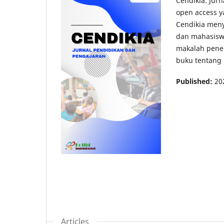
Cendikia: Jur
open access y
Cendikia meny
dan mahasisw
makalah peneli
buku tentang 
Published:
20
Articles