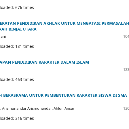
loaded: 676 times
DEKATAN PENDIDIKAN AKHLAK UNTUK MENGATASI PERMASALA
RAH BINJAI UTARA
yani
104
loaded: 181 times
RAPAN PENDIDIKAN KARAKTER DALAM ISLAM
123
loaded: 463 times
H BERASRAMA UNTUK PEMBENTUKAN KARAKTER SISWA DI SMA
da, Arismunandar Arismunandar, Ahlun Ansar
130
loaded: 316 times