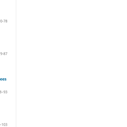
70-78
79-87
ees
8–93
–103