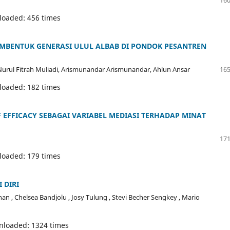
loaded: 456 times
MBENTUK GENERASI ULUL ALBAB DI PONDOK PESANTREN
 Nurul Fitrah Muliadi, Arismunandar Arismunandar, Ahlun Ansar
165
loaded: 182 times
EFFICACY SEBAGAI VARIABEL MEDIASI TERHADAP MINAT
171
loaded: 179 times
 DIRI
 , Chelsea Bandjolu , Josy Tulung , Stevi Becher Sengkey , Mario
nloaded: 1324 times