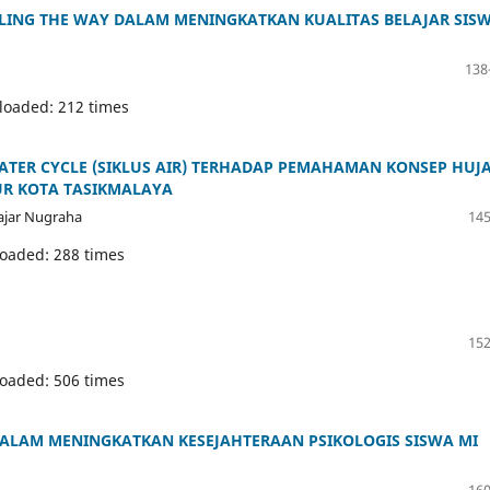
LING THE WAY DALAM MENINGKATKAN KUALITAS BELAJAR SIS
138
loaded: 212 times
ER CYCLE (SIKLUS AIR) TERHADAP PEMAHAMAN KONSEP HUJ
UR KOTA TASIKMALAYA
ajar Nugraha
145
loaded: 288 times
152
loaded: 506 times
LAM MENINGKATKAN KESEJAHTERAAN PSIKOLOGIS SISWA MI
160