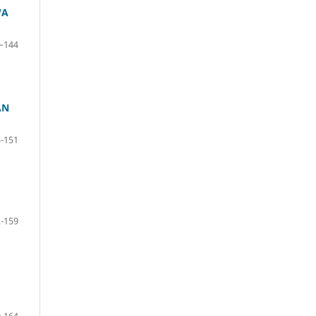
WA
–144
AN
-151
-159
-164