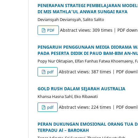
PENERAPAN STRATEGI PEMBELAJARAN MODEL
DI MIS MATHLA’UL ANWAR SUNGAI RAYA
Deviansyah Deviansyah, Salito Salito
Abstract views: 309 times | PDF down
PDF
PENGARUH PENGGUNAAN MEDIA DIORAMA WAT
PADA PESERTA DIDIK DI PAUD BAM-BIM AN-N
Popy Nur Oktapian, Elfan Fanhas Fatwa Khoemaeny, F
Abstract views: 387 times | PDF down
pdf
GOLD RUSH DALAM SEJARAH AUSTRALIA
Khansa Hasna Sahl, Eko Ribawati
Abstract views: 224 times | PDF down
pdf
PERAN DUKUNGAN EMOSIONAL ORANG TUA DA
TERPADU Al – BAROKAH
Tegar Adinata, Sri Suparwi, Tharieq Hidayatullah