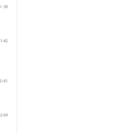
3– 30
31-42
2–61
62-69