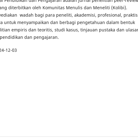
nal Pendidikan dan Pengajaran adalah jurnal penelitian peer-revie
ang diterbitkan oleh Komunitas Menulis dan Meneliti (Kolibi).
ediakan wadah bagi para peneliti, akademisi, profesional, praktis
a untuk menyampaikan dan berbagi pengetahuan dalam bentuk
tian empiris dan teoritis, studi kasus, tinjauan pustaka dan ulasa
pendidikan dan pengajaran.
24-12-03