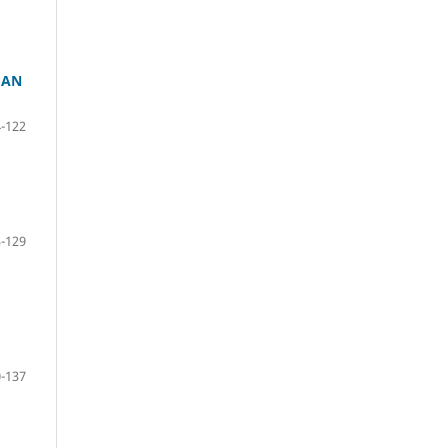
HAN
-122
-129
-137