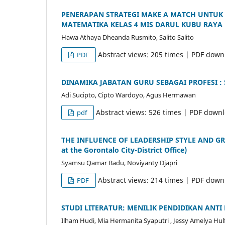
PENERAPAN STRATEGI MAKE A MATCH UNTUK 
MATEMATIKA KELAS 4 MIS DARUL KUBU RAYA
Hawa Athaya Dheanda Rusmito, Salito Salito
Abstract views: 205 times | PDF down
PDF
DINAMIKA JABATAN GURU SEBAGAI PROFESI : 
Adi Sucipto, Cipto Wardoyo, Agus Hermawan
Abstract views: 526 times | PDF down
pdf
THE INFLUENCE OF LEADERSHIP STYLE AND G
at the Gorontalo City-District Office)
Syamsu Qamar Badu, Noviyanty Djapri
Abstract views: 214 times | PDF down
PDF
STUDI LITERATUR: MENILIK PENDIDIKAN ANTI
Ilham Hudi, Mia Hermanita Syaputri , Jessy Amelya Hulfa 