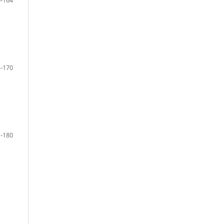
-170
-180