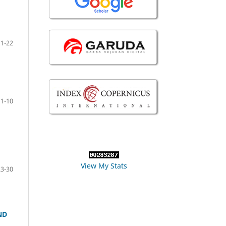
11-22
1-10
View My Stats
23-30
ND