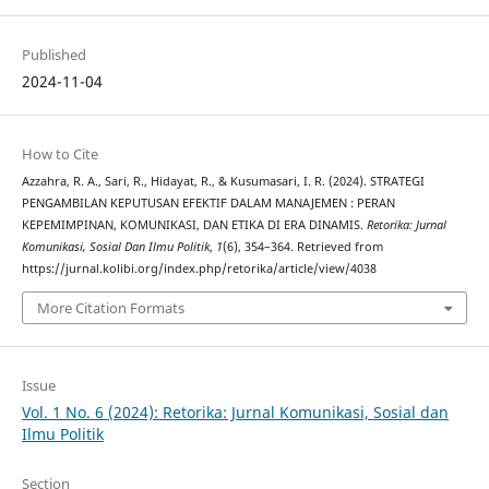
Published
2024-11-04
How to Cite
Azzahra, R. A., Sari, R., Hidayat, R., & Kusumasari, I. R. (2024). STRATEGI
PENGAMBILAN KEPUTUSAN EFEKTIF DALAM MANAJEMEN : PERAN
KEPEMIMPINAN, KOMUNIKASI, DAN ETIKA DI ERA DINAMIS.
Retorika: Jurnal
Komunikasi, Sosial Dan Ilmu Politik
,
1
(6), 354–364. Retrieved from
https://jurnal.kolibi.org/index.php/retorika/article/view/4038
More Citation Formats
Issue
Vol. 1 No. 6 (2024): Retorika: Jurnal Komunikasi, Sosial dan
Ilmu Politik
Section