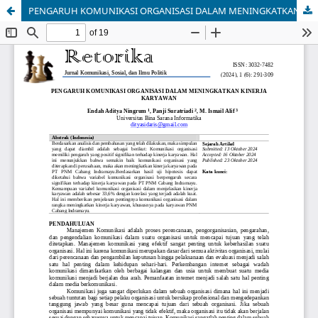
PENGARUH KOMUNIKASI ORGANISASI DALAM MENINGKATKAN KINERJA KARYAWAN