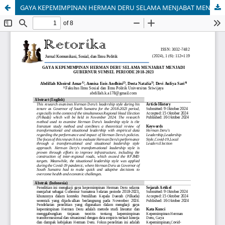
GAYA KEPEMIMPINAN HERMAN DERU SELAMA MENJABAT MENJADI GUBERNUR SUMSEL PERIODE 2018-2023