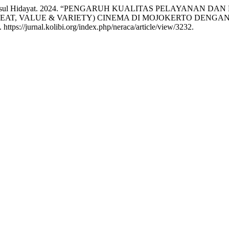
 M. Syamsul Hidayat. 2024. “PENGARUH KUALITAS PELAYANA
AT, VALUE & VARIETY) CINEMA DI MOJOKERTO DENGA
https://jurnal.kolibi.org/index.php/neraca/article/view/3232.