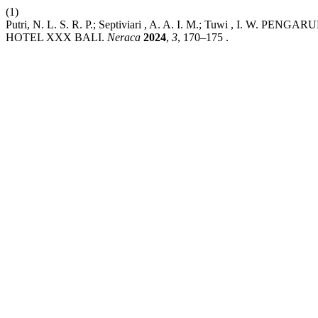
(1)
Putri, N. L. S. R. P.; Septiviari , A. A. I. M.; Tuwi , I
HOTEL XXX BALI.
Neraca
2024
,
3
, 170–175 .