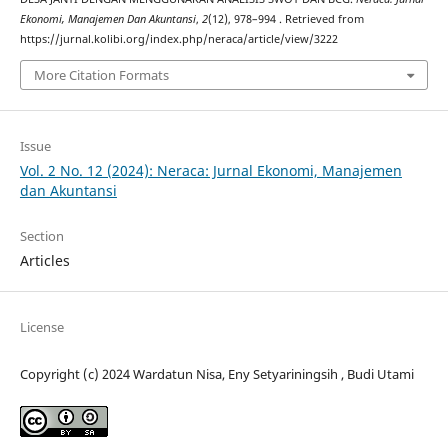
Ekonomi, Manajemen Dan Akuntansi
,
2
(12), 978–994 . Retrieved from
https://jurnal.kolibi.org/index.php/neraca/article/view/3222
More Citation Formats
Issue
Vol. 2 No. 12 (2024): Neraca: Jurnal Ekonomi, Manajemen
dan Akuntansi
Section
Articles
License
Copyright (c) 2024 Wardatun Nisa, Eny Setyariningsih , Budi Utami