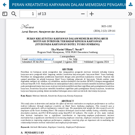
PERAN KREATIVITAS KARYAWAN DALAM MEMEDIASI PENGARUH MOTIVASI INTRINSIK TERHADAP KINERJA KARYAWAN (STUDI PADA KARYAWAN HOTEL YUSRO JOMBANG)