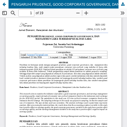
PENGARUH PRUDENCE, GOOD CORPORATE GOVERNANCE, DAN MANAJEMEN LABA TERHADAP KUALITAS LABA