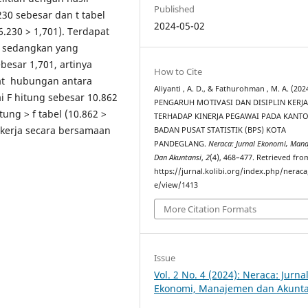
Published
230 sebesar dan t tabel
2024-05-02
6.230 > 1,701). Terdapat
, sedangkan yang
ebesar 1,701, artinya
How to Cite
apat hubungan antara
Aliyanti , A. D., & Fathurohman , M. A. (202
ai F hitung sebesar 10.862
PENGARUH MOTIVASI DAN DISIPLIN KERJ
ung > f tabel (10.862 >
TERHADAP KINERJA PEGAWAI PADA KANT
 kerja secara bersamaan
BADAN PUSAT STATISTIK (BPS) KOTA
PANDEGLANG.
Neraca: Jurnal Ekonomi, Man
Dan Akuntansi
,
2
(4), 468–477. Retrieved fro
https://jurnal.kolibi.org/index.php/neraca/
e/view/1413
More Citation Formats
Issue
Vol. 2 No. 4 (2024): Neraca: Jurna
Ekonomi, Manajemen dan Akunta