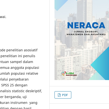
wai.
de penelitian asosiatif
penelitian ini penulis
ntuan sampel dalam
 semua anggota populasi
jumlah populasi relative
elalui penyebaran
n SPSS 25 dengan
lisis statistic deskriptif,
PDF
nier berganda, uji
ngukuran instrumen yang
litian dengan hasil