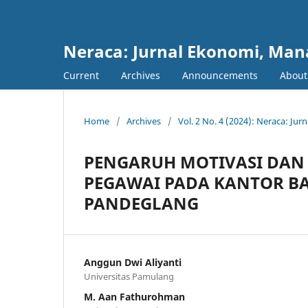
Neraca: Jurnal Ekonomi, Ma
Current
Archives
Announcements
Abou
Home
/
Archives
/
Vol. 2 No. 4 (2024): Neraca: J
PENGARUH MOTIVASI DAN D
PEGAWAI PADA KANTOR BAD
PANDEGLANG
Anggun Dwi Aliyanti
Universitas Pamulang
M. Aan Fathurohman