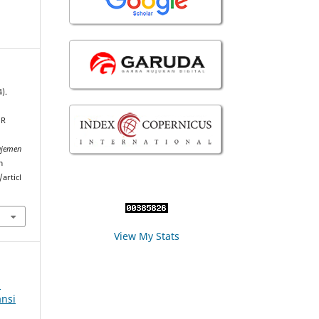
4).
A
OR
ajemen
m
articl
View My Stats
l
nsi