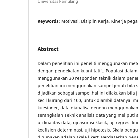
Universitas Pamulang
Keywords:
Motivasi, Disiplin Kerja, Kinerja pega
Abstract
Dalam penelitian ini peneliti menggunakan meto
dengan pendekatan kuantitatif.. Populasi dalam 
menggunakan 30 responden teknik dalam pene
penelitian ini menggunakan sampel jenuh bila
dijadikan sebagai sampel,hal ini dilakukan bila 
kecil kurang dari 100, untuk diambil datanya m
kuesioner, data dianalisa dengan menggunaka
serangkaian Teknik analisis data yang meliputi ana
uji kualitas data, uji asumsi klasik, uji regresi li
koefisien determinasi, uji hipotesis. Skala pe
digunakan adalah skala likert. Berdasarkan pene