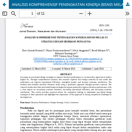
ANALISIS KOMPREHENSIF PENINGKATAN KINERJA BISNIS MELALUI STRATEGI DESAIN BERBASIS PENGGUNA