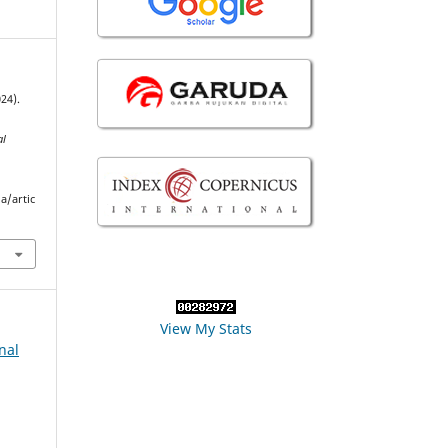
024).
al
a/artic
View My Stats
nal