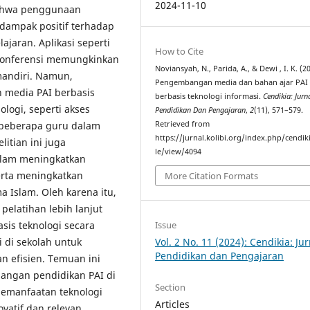
2024-11-10
bahwa penggunaan
dampak positif terhadap
ajaran. Aplikasi seperti
How to Cite
 konferensi memungkinkan
Noviansyah, N., Parida, A., & Dewi , I. K. (2
 mandiri. Namun,
Pengembangan media dan bahan ajar PAI
 media PAI berbasis
berbasis teknologi informasi.
Cendikia: Jurn
ologi, seperti akses
Pendidikan Dan Pengajaran
,
2
(11), 571–579.
Retrieved from
n beberapa guru dalam
https://jurnal.kolibi.org/index.php/cendiki
itian ini juga
le/view/4094
dalam meningkatkan
serta meningkatkan
More Citation Formats
 Islam. Oleh karena itu,
pelatihan lebih lanjut
is teknologi secara
Issue
i di sekolah untuk
Vol. 2 No. 11 (2024): Cendikia: Jur
Pendidikan dan Pengajaran
n efisien. Temuan ini
angan pendidikan PAI di
Section
emanfaatan teknologi
Articles
vatif dan relevan