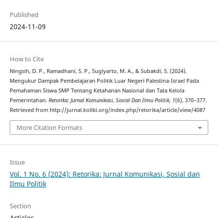
Published
2024-11-09
How to Cite
Ningsih, D. P., Ramadhani, S. P., Sugiyarto, M. A., & Subakdi, S. (2024).
Mengukur Dampak Pembelajaran Politik Luar Negeri Palestina-Israel Pada
Pemahaman Siswa SMP Tentang Ketahanan Nasional dan Tata Kelola
Pemerintahan.
Retorika: Jurnal Komunikasi, Sosial Dan Ilmu Politik
,
1
(6), 370–377.
Retrieved from http://jurnal.kolibi.org/index.php/retorika/article/view/4087
More Citation Formats
Issue
Vol. 1 No. 6 (2024): Retorika: Jurnal Komunikasi, Sosial dan
Ilmu Politik
Section
Articles