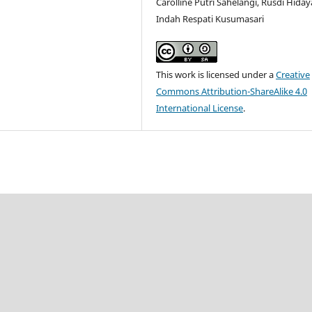
Carolline Putri Sahelangi, Rusdi Hiday
Indah Respati Kusumasari
This work is licensed under a
Creative
Commons Attribution-ShareAlike 4.0
International License
.