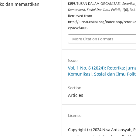
iko dan memastikan
KEPUTUSAN DALAM ORGANISASI.
Retorika:
Komunikasi, Sosial Dan Ilmu Politik
,
1
(6), 34
Retrieved from
http://jurnal.kolibi.org/index.php/retorika
e/view/4006
More Citation Formats
Issue
Vol. 1 No. 6 (2024): Retorika: Jurn
Komunikasi, Sosial dan Ilmu Polit
Section
Articles
License
Copyright (c) 2024 Nisa Ardiansyah, P