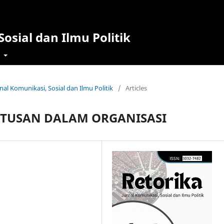
osial dan Ilmu Politik
t
rnal Komunikasi, Sosial dan Ilmu Politik
/
Articles
UTUSAN DALAM ORGANISASI