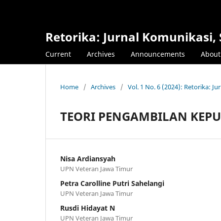
Retorika: Jurnal Komunikasi, S
Current
Archives
Announcements
Abou
Home
/
Archives
/
Vol. 1 No. 6 (2024): Retorika: Ju
TEORI PENGAMBILAN KEP
Nisa Ardiansyah
UPN Veteran Jawa Timur
Petra Carolline Putri Sahelangi
UPN Veteran Jawa Timur
Rusdi Hidayat N
UPN Veteran Jawa Timur