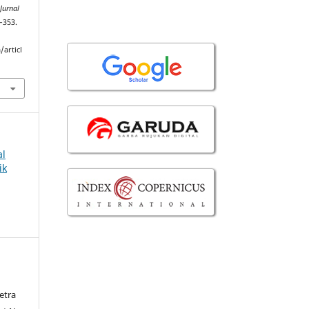
 Jurnal
4–353.
/articl
al
ik
etra