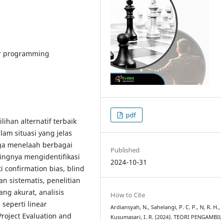
ear programming
pdf
han alternatif terbaik
lam situasi yang jelas
uga menelaah berbagai
Published
ngnya mengidentifikasi
2024-10-31
i confirmation bias, blind
an sistematis, penelitian
g akurat, analisis
How to Cite
seperti linear
Ardiansyah, N., Sahelangi, P. C. P., N, R. H.,
roject Evaluation and
Kusumasari, I. R. (2024). TEORI PENGAMB