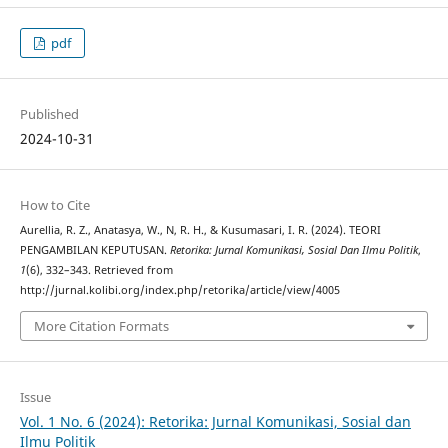
pdf
Published
2024-10-31
How to Cite
Aurellia, R. Z., Anatasya, W., N, R. H., & Kusumasari, I. R. (2024). TEORI
PENGAMBILAN KEPUTUSAN.
Retorika: Jurnal Komunikasi, Sosial Dan Ilmu Politik
,
1
(6), 332–343. Retrieved from
http://jurnal.kolibi.org/index.php/retorika/article/view/4005
More Citation Formats
Issue
Vol. 1 No. 6 (2024): Retorika: Jurnal Komunikasi, Sosial dan
Ilmu Politik