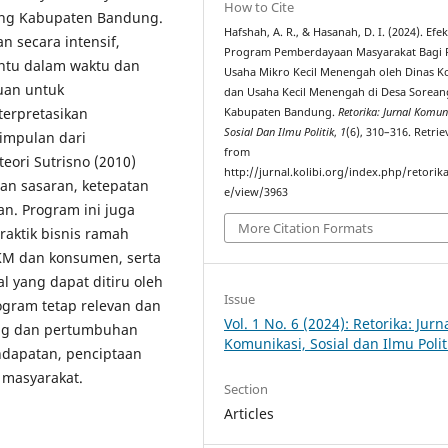
How to Cite
ang Kabupaten Bandung.
Hafshah, A. R., & Hasanah, D. I. (2024). Efek
n secara intensif,
Program Pemberdayaan Masyarakat Bagi 
entu dalam waktu dan
Usaha Mikro Kecil Menengah oleh Dinas K
juan untuk
dan Usaha Kecil Menengah di Desa Sorean
erpretasikan
Kabupaten Bandung.
Retorika: Jurnal Komun
Sosial Dan Ilmu Politik
,
1
(6), 310–316. Retri
impulan dari
from
ori Sutrisno (2010)
http://jurnal.kolibi.org/index.php/retorika
an sasaran, ketepatan
e/view/3963
an. Program ini juga
More Citation Formats
aktik bisnis ramah
M dan konsumen, serta
 yang dapat ditiru oleh
Issue
ogram tetap relevan dan
Vol. 1 No. 6 (2024): Retorika: Jurn
aing dan pertumbuhan
Komunikasi, Sosial dan Ilmu Polit
dapatan, penciptaan
 masyarakat.
Section
Articles