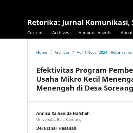
Retorika: Jurnal Komunikasi, S
Current
Archives
Announcements
Abou
Home
/
Archives
/
Vol. 1 No. 6 (2024): Retorika: Ju
Efektivitas Program Pemb
Usaha Mikro Kecil Menenga
Menengah di Desa Sorean
Annisa Raihanida Hafshah
Universitas Bale Bandung
Dera Izhar Hasanah