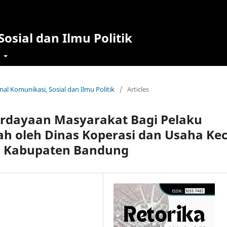
osial dan Ilmu Politik
t
rnal Komunikasi, Sosial dan Ilmu Politik
/
Articles
erdayaan Masyarakat Bagi Pelaku
h oleh Dinas Koperasi dan Usaha Kec
g Kabupaten Bandung