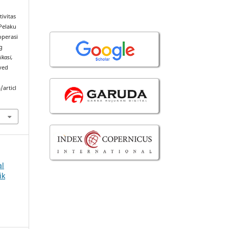
tivitas
Pelaku
operasi
g
ikasi,
eved
/articl
al
ik