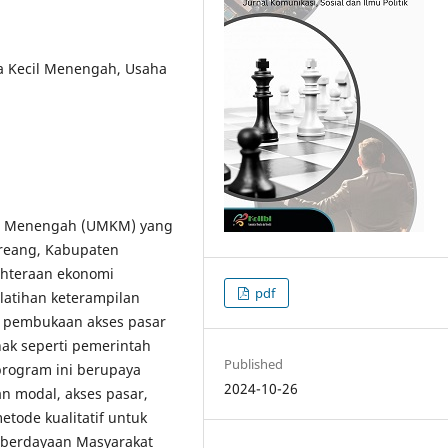
ha Kecil Menengah, Usaha
an Menengah (UMKM) yang
oreang, Kabupaten
ahteraan ekonomi
pdf
latihan keterampilan
an pembukaan akses pasar
ak seperti pemerintah
Published
program ini berupaya
2024-10-26
n modal, akses pasar,
tode kualitatif untuk
mberdayaan Masyarakat