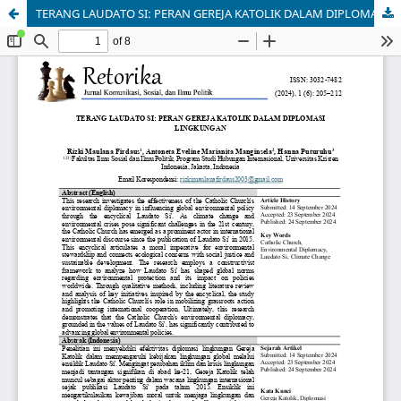
TERANG LAUDATO SI: PERAN GEREJA KATOLIK DALAM DIPLOMASI LINGKUNGAN