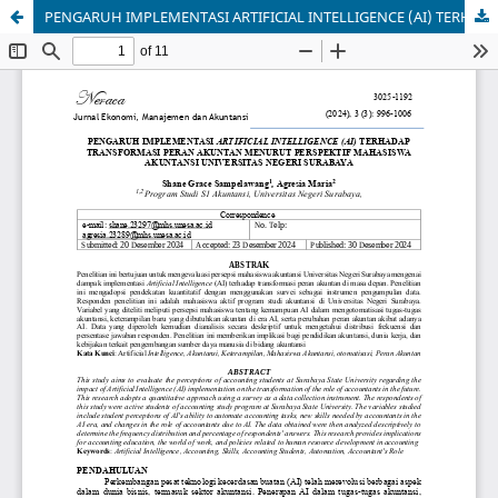
PENGARUH IMPLEMENTASI ARTIFICIAL INTELLIGENCE (AI) TERHADAP TRANSFORMASI PERAN AKUNTAN MENURUT PERSPEKTIF MAHASISWA AKUNTANSI UNIVERSITAS NEGERI SURABAYA