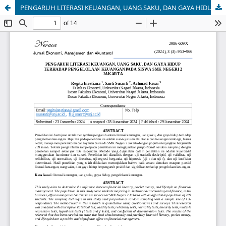
PENGARUH LITERASI KEUANGAN, UANG SAKU, DAN GAYA HIDUP TERHADAP PENGELOLAAN KEUANGANPADA SISWA SMK NEGERI 2 JAKARTA