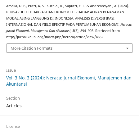
Amalia, D. F., Putri, A. S., Kurnia , K., Saputri, E. I., & Andreansyah , A. (2024).
PENGARUH KETIDAKPASTIAN EKONOMI TERHADAP ALIRAN PENANAMAN
MODAL ASING LANGSUNG DI INDONESIA: ANALISIS DIVERSIFIKASI
INTERNASIONAL DAN YIELD EFEKTIF PADA PERTUMBUHAN EKONOMI.
Neraca:
Jurnal Ekonomi, Manajemen Dan Akuntansi
,
3
(3), 894–903. Retrieved from
http://jurnal.kolibi.org/index.php/neraca/article/view/4662
More Citation Formats
Issue
Vol. 3 No. 3 (2024): Neraca: Jurnal Ekonomi, Manajemen dan
Akuntansi
Section
Articles
License