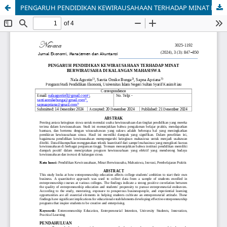
PENGARUH PENDIDIKAN KEWIRAUSAHAAN TERHADAP MINAT BERWIRAUSAHA DI KALANGAN MAHASISWA