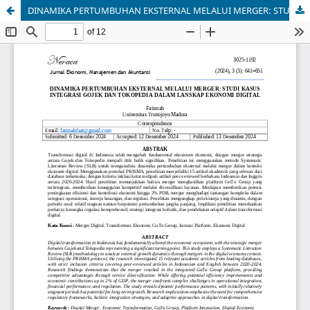
DINAMIKA PERTUMBUHAN EKSTERNAL MELALUI MERGER: STUDI KASUS INTEGRASI GOJEK DAN TOKOPEDIA DALAM LANSKAP EKONOMI DIGITAL