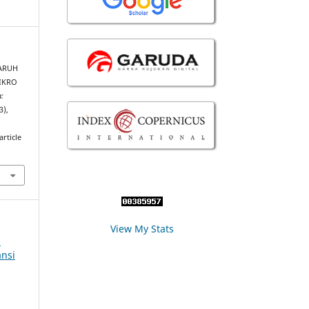
GARUH
IKRO
:
3),
rticle
View My Stats
l
nsi