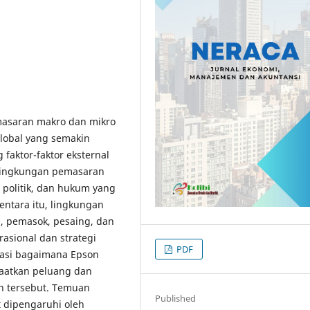
masaran makro dan mikro
global yang semakin
aktor-faktor eksternal
 Lingkungan pemasaran
, politik, dan hukum yang
ntara itu, lingkungan
n, pemasok, pesaing, dan
asional dan strategi
PDF
rasi bagaimana Epson
aatkan peluang dan
n tersebut. Temuan
Published
 dipengaruhi oleh