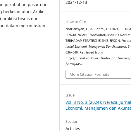
2024-12-13
n perubahan pasar dan
 berkelanjutan. Artikel
praktisi bisnis dan
How to Cite
ngan dalam merumuskan
Nofriansyah, E., & Riofita , H. (2024). PEN
LINGKUNGAN PEMASARAN MAKRO DAN M
TERHADAP STRATEGI BISNIS EPSON.
Neraca
Jurnal Ekonomi, Manajemen Dan Akuntansi
,
3
(
636–640. Retrieved from
http://jurnal.kolibi.org/index.php/neraca/a
/view/4457
More Citation Formats
Issue
Vol. 3 No. 3 (2024): Neraca: Jurna
Ekonomi, Manajemen dan Akunta
Section
Articles