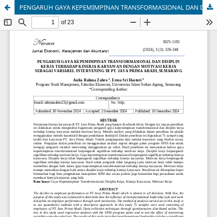
PENGARUH GAYA KEPEMIMPINAN TRANSFORMASIONAL DAN DISIPLIN KERJA TERHADAP KINERJA KARYAWAN DENGAN MOTIVASI KERJA SEBAGAI VARIABEL INTERVENING DI PT. JAVA PRIMA ABADI, SEMARANG