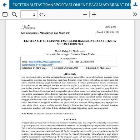
EKSTERNALITAS TRANSPORTASI ONLINE BAGI MASYARAKAT DI KOTA MEDAN TAHUN 2023