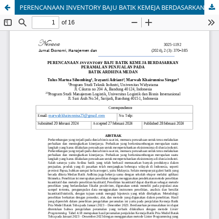
PERENCANAAN INVENTORY BAJU BATIK KEMEJA BERDASARKAN PERAMALAN PENJUALAN PADA BATIK ARDHINA MEDAN