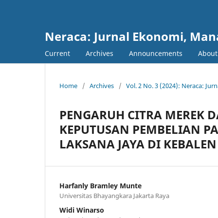
Neraca: Jurnal Ekonomi, Ma
Current
Archives
Announcements
Abou
Home
/
Archives
/
Vol. 2 No. 3 (2024): Neraca: J
PENGARUH CITRA MEREK D
KEPUTUSAN PEMBELIAN PA
LAKSANA JAYA DI KEBALEN
Harfanly Bramley Munte
Universitas Bhayangkara Jakarta Raya
Widi Winarso