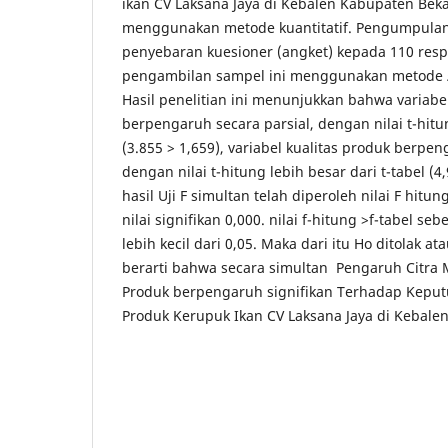
ikan CV Laksana Jaya di Kebalen Kabupaten Bekas
menggunakan metode kuantitatif. Pengumpulan
penyebaran kuesioner (angket) kepada 110 resp
pengambilan sampel ini menggunakan metode
Hasil penelitian ini menunjukkan bahwa variabe
berpengaruh secara parsial, dengan nilai t-hitun
(3.855 > 1,659), variabel kualitas produk berpen
dengan nilai t-hitung lebih besar dari t-tabel (4
hasil Uji F simultan telah diperoleh nilai F hit
nilai signifikan 0,000. nilai f-hitung >f-tabel seb
lebih kecil dari 0,05. Maka dari itu Ho ditolak a
berarti bahwa secara simultan Pengaruh Citra 
Produk berpengaruh signifikan Terhadap Keput
Produk Kerupuk Ikan CV Laksana Jaya di Kebale