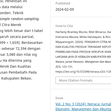
i. Penelitian ini
Published
 data melalui
2024-02-09
onden. Teknik
simple random sampling.
l Citra Merek
How to Cite
g lebih besar dari t-tabel
Harfanly Bramley Munte, Widi Winarso, Ka
garuh secara parsial,
Indrianna Meutia, Milda Handayani, & Rini
,999 > 1,659). Berdasarkan
Wijayaningsih. (2024). PENGARUH CITRA 
DAN KUALITAS PRODUK TERHADAP KEPU
ung sebesar 72,394 dengan
PEMBELIAN PADA PRODUK KERUPUK IKAN
esar 3,080 dan nilai sig
LAKSANA JAYA DI KEBALEN KABUPATEN BEK
tau Ha diterima yang
Neraca: Jurnal Ekonomi, Manajemen Dan Akun
Merek Dan Kualitas
2
(3), 123–131.
usan Pembeliafn Pada
https://doi.org/10.572349/neraca.v2i3.112
n Kabupaten Bekasi.
More Citation Formats
Issue
Vol. 2 No. 3 (2024): Neraca: Jurna
Ekonomi, Manajemen dan Akunta