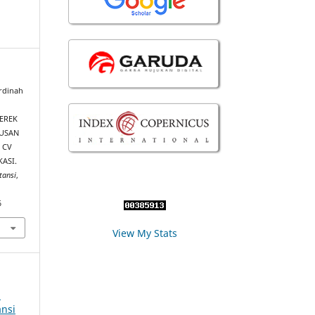
rdinah
MEREK
TUSAN
 CV
ASI.
tansi
,
6
View My Stats
l
nsi