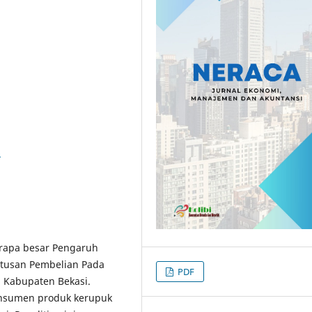
6
erapa besar Pengaruh
utusan Pembelian Pada
PDF
n Kabupaten Bekasi.
konsumen produk kerupuk