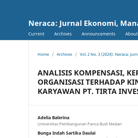
Neraca: Jurnal Ekonomi, Ma
Current
Archives
Announcements
Abou
Home
/
Archives
/
Vol. 2 No. 3 (2024): Neraca: J
ANALISIS KOMPENSASI, K
ORGANISASI TERHADAP KI
KARYAWAN PT. TIRTA INV
Adelia Balerina
Universitas Pembangunan Panca Budi Medan
Bunga Indah Sartika Daulai