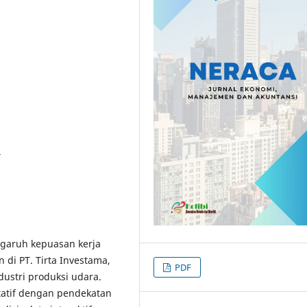
5
ngaruh kepuasan kerja
 di PT. Tirta Investama,
PDF
ustri produksi udara.
tatif dengan pendekatan