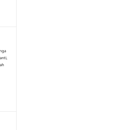
unga
anti,
hah