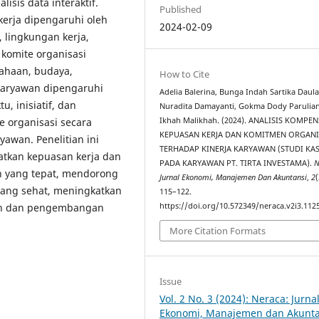
lisis data interaktif.
Published
erja dipengaruhi oleh
2024-02-09
, lingkungan kerja,
komite organisasi
usahaan, budaya,
How to Cite
 karyawan dipengaruhi
Adelia Balerina, Bunga Indah Sartika Daula
tu, inisiatif, dan
Nuradita Damayanti, Gokma Dody Parulian
e organisasi secara
Ikhah Malikhah. (2024). ANALISIS KOMPEN
KEPUASAN KERJA DAN KOMITMEN ORGANI
yawan. Penelitian ini
TERHADAP KINERJA KARYAWAN (STUDI KA
tkan kepuasan kerja dan
PADA KARYAWAN PT. TIRTA INVESTAMA).
N
 yang tepat, mendorong
Jurnal Ekonomi, Manajemen Dan Akuntansi
,
2
(
 yang sehat, meningkatkan
115–122.
an dan pengembangan
https://doi.org/10.572349/neraca.v2i3.112
More Citation Formats
Issue
Vol. 2 No. 3 (2024): Neraca: Jurna
Ekonomi, Manajemen dan Akunta