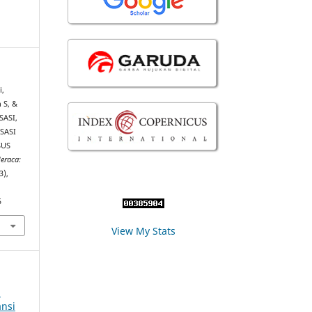
i,
 S, &
SASI,
SASI
SUS
eraca:
3),
5
View My Stats
l
nsi