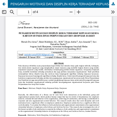
PENGARUH MOTIVASI DAN DISIPLIN KERJA TERHADAP KEPUASAN KERJA KARYAWAN PADA DINAS PERPUSTAKAAN DAN ARSIP KAB ASAHAN