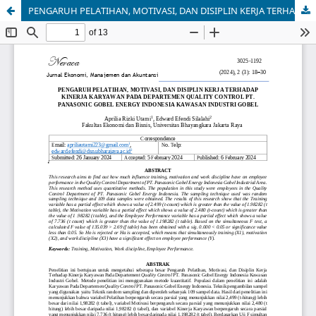
PENGARUH PELATIHAN, MOTIVASI, DAN DISIPLIN KERJA TERHADAP KINERJA KARYAWAN PADA DEPARTEMEN QUALITY CONTROL PT. PANASONIC GOBEL ENERGY INDONESIA KAWASAN INDUSTRI GOBEL