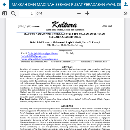
MAKKAH DAN MADINAH SEBAGAI PUSAT PERADABAN AWAL ISLAM: SEBUAH KAJIAN HISTORIS